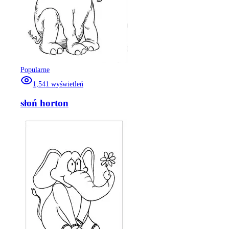
Popularne
1,541
wyświetleń
słoń horton