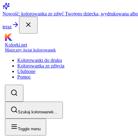
Nowość: kolorowanka ze zdjęć Twojego dziecka, wydrukowana alb
teraz
Kolorki.net
Magiczny świat kolorowanek
Kolorowanki do druku
Kolorowanka ze zdjęcia
Ulubione
Pomoc
Szukaj kolorowanek...
Toggle menu