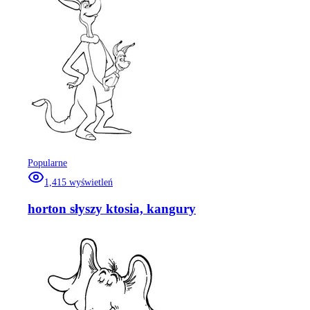
Popularne
1,415
wyświetleń
horton słyszy ktosia, kangury