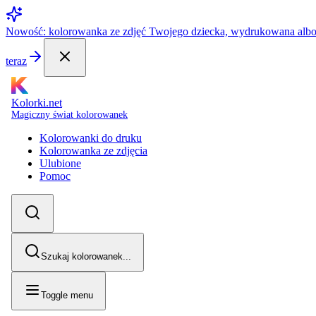
Nowość: kolorowanka ze zdjęć Twojego dziecka, wydrukowana alb
teraz
Kolorki.net
Magiczny świat kolorowanek
Kolorowanki do druku
Kolorowanka ze zdjęcia
Ulubione
Pomoc
Szukaj kolorowanek...
Toggle menu