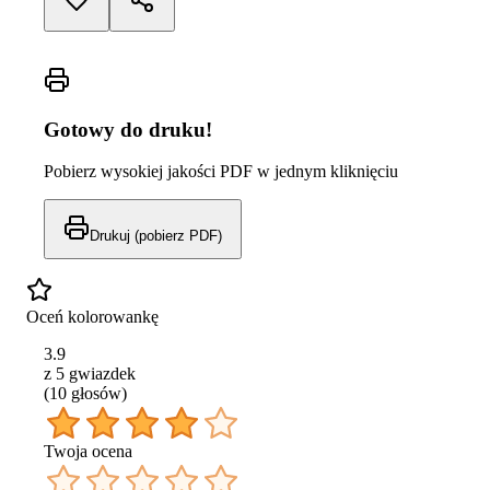
Gotowy do druku!
Pobierz wysokiej jakości PDF w jednym kliknięciu
Drukuj (pobierz PDF)
Oceń kolorowankę
3.9
z 5 gwiazdek
(
10
głos
ów
)
Twoja ocena