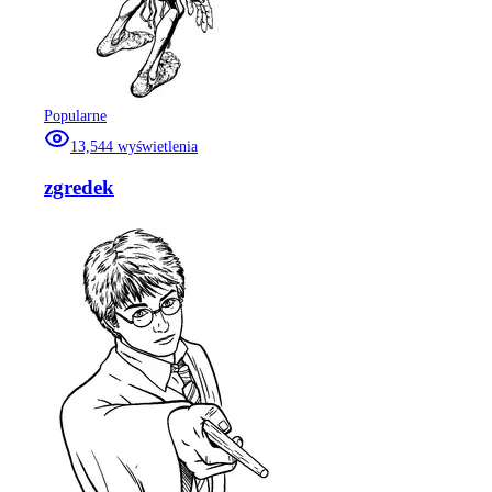
Popularne
13,544
wyświetlenia
zgredek