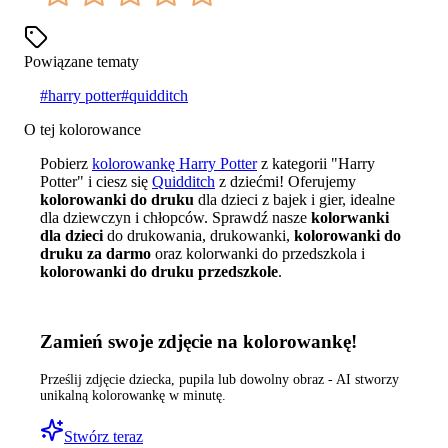
Powiązane tematy
#
harry potter
#
quidditch
O tej kolorowance
Pobierz
kolorowankę Harry Potter
z kategorii "Harry
Potter" i ciesz się
Quidditch
z dziećmi! Oferujemy
kolorowanki do druku
dla dzieci z bajek i gier, idealne
dla dziewczyn i chłopców. Sprawdź nasze
kolorwanki
dla dzieci
do drukowania, drukowanki,
kolorowanki do
druku za darmo
oraz kolorwanki do przedszkola i
kolorowanki do druku przedszkole
.
Zamień swoje zdjęcie na kolorowankę!
Prześlij zdjęcie dziecka, pupila lub dowolny obraz - AI stworzy
unikalną kolorowankę w minutę.
Stwórz teraz