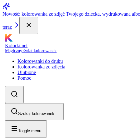
Nowość: kolorowanka ze zdjęć Twojego dziecka, wydrukowana alb
teraz
Kolorki.net
Magiczny świat kolorowanek
Kolorowanki do druku
Kolorowanka ze zdjęcia
Ulubione
Pomoc
Szukaj kolorowanek...
Toggle menu