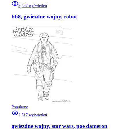
9,437
wyświetleń
bb8, gwiezdne wojny, robot
Popularne
2,517
wyświetleń
gwiezdne wojny, star wars, poe dameron