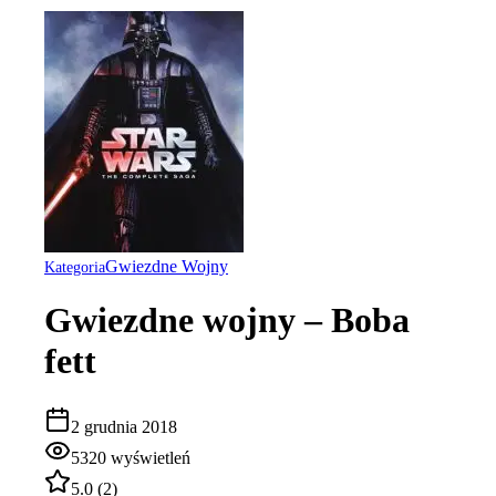
Gwiezdne Wojny
Kategoria
Gwiezdne wojny – Boba
fett
2 grudnia 2018
5320
wyświetleń
5.0
(
2
)