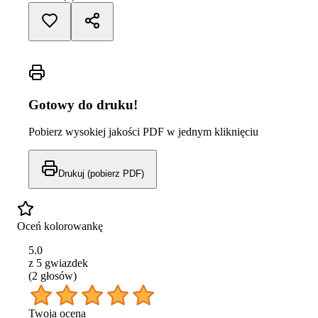
Gotowy do druku!
Pobierz wysokiej jakości PDF w jednym kliknięciu
Drukuj (pobierz PDF)
Oceń kolorowankę
5.0
z 5 gwiazdek
(
2
głos
ów
)
Twoja ocena