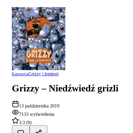
Grizzy i lemingi
Kategoria
Grizzy – Niedźwiedź grizli
13 października 2019
7133
wyświetlenia
3.3
(
9
)