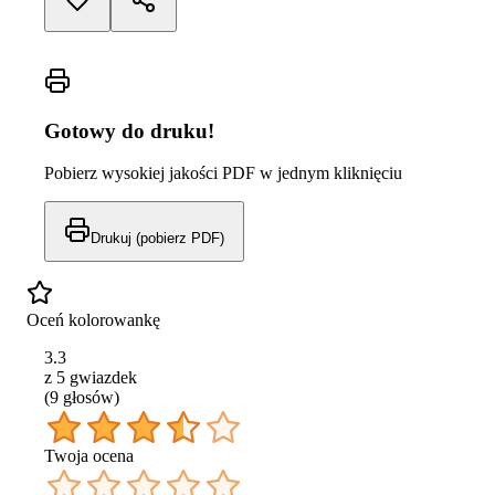
Gotowy do druku!
Pobierz wysokiej jakości PDF w jednym kliknięciu
Drukuj (pobierz PDF)
Oceń kolorowankę
3.3
z 5 gwiazdek
(
9
głos
ów
)
Twoja ocena