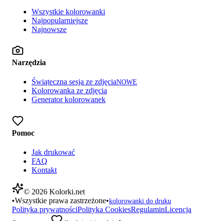
Wszystkie kolorowanki
Najpopularniejsze
Najnowsze
Narzędzia
Świąteczna sesja ze zdjęcia
NOWE
Kolorowanka ze zdjęcia
Generator kolorowanek
Pomoc
Jak drukować
FAQ
Kontakt
©
2026
Kolorki.net
•
Wszystkie prawa zastrzeżone
•
kolorowanki do druku
Polityka prywatności
Polityka Cookies
Regulamin
Licencja