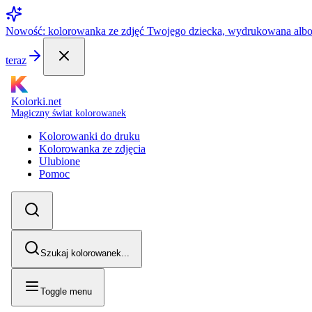
Nowość: kolorowanka ze zdjęć Twojego dziecka, wydrukowana alb
teraz
Kolorki.net
Magiczny świat kolorowanek
Kolorowanki do druku
Kolorowanka ze zdjęcia
Ulubione
Pomoc
Szukaj kolorowanek...
Toggle menu