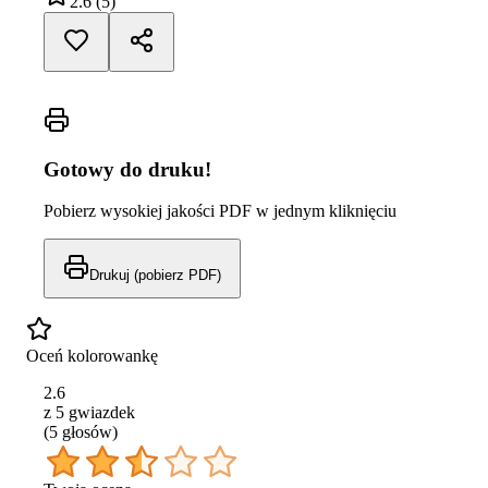
2.6
(
5
)
Gotowy do druku!
Pobierz wysokiej jakości PDF w jednym kliknięciu
Drukuj (pobierz PDF)
Oceń kolorowankę
2.6
z 5 gwiazdek
(
5
głos
ów
)