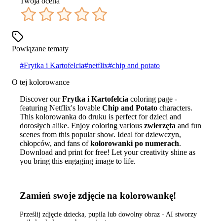
Twoja ocena
Powiązane tematy
#
Frytka i Kartofelcia
#
netflix
#
chip and potato
O tej kolorowance
Discover our
Frytka i Kartofelcia
coloring page -
featuring Netflix's lovable
Chip and Potato
characters.
This kolorowanka do druku is perfect for dzieci and
dorosłych alike. Enjoy coloring various
zwierzęta
and fun
scenes from this popular show. Ideal for dziewczyn,
chłopców, and fans of
kolorowanki po numerach
.
Download and print for free! Let your creativity shine as
you bring this engaging image to life.
Zamień swoje zdjęcie na kolorowankę!
Prześlij zdjęcie dziecka, pupila lub dowolny obraz - AI stworzy