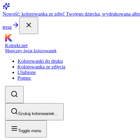
Nowość: kolorowanka ze zdjęć Twojego dziecka, wydrukowana alb
teraz
Kolorki.net
Magiczny świat kolorowanek
Kolorowanki do druku
Kolorowanka ze zdjęcia
Ulubione
Pomoc
Szukaj kolorowanek...
Toggle menu