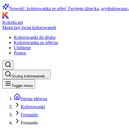
Nowość: kolorowanka ze zdjęć Twojego dziecka, wydrukowana
Kolorki.net
Magiczny świat kolorowanek
Kolorowanki do druku
Kolorowanka ze zdjęcia
Ulubione
Pomoc
Szukaj kolorowanek...
Toggle menu
Strona główna
Kolorowanki
Fernando
Fernando