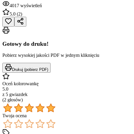
4017
wyświetleń
5.0
(
2
)
Gotowy do druku!
Pobierz wysokiej jakości PDF w jednym kliknięciu
Drukuj (pobierz PDF)
Oceń kolorowankę
5.0
z 5 gwiazdek
(
2
głos
ów
)
Twoja ocena