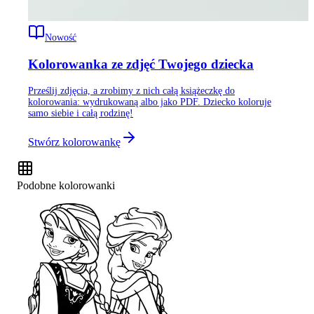
Nowość
Kolorowanka ze zdjęć Twojego dziecka
Prześlij zdjęcia, a zrobimy z nich całą książeczkę do
kolorowania: wydrukowaną albo jako PDF. Dziecko koloruje
samo siebie i całą rodzinę!
Stwórz kolorowankę
Podobne kolorowanki