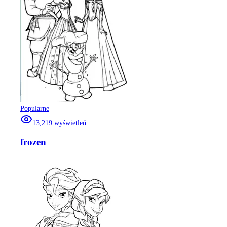
Popularne
13,219
wyświetleń
frozen