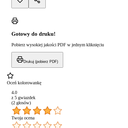
Gotowy do druku!
Pobierz wysokiej jakości PDF w jednym kliknięciu
Drukuj (pobierz PDF)
Oceń kolorowankę
4.0
z 5 gwiazdek
(
2
głos
ów
)
Twoja ocena