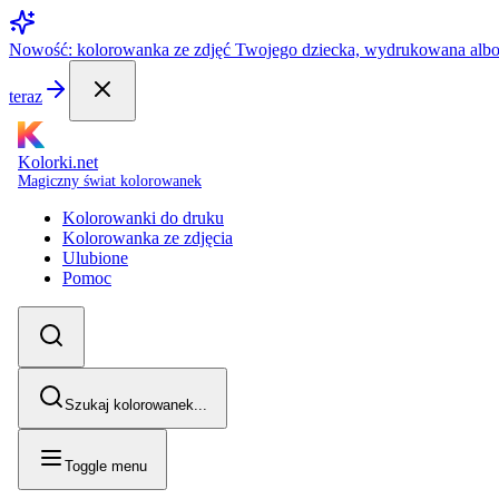
Nowość: kolorowanka ze zdjęć Twojego dziecka, wydrukowana alb
teraz
Kolorki.net
Magiczny świat kolorowanek
Kolorowanki do druku
Kolorowanka ze zdjęcia
Ulubione
Pomoc
Szukaj kolorowanek...
Toggle menu