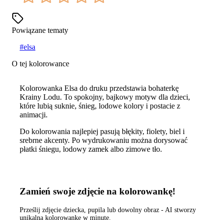
Powiązane tematy
#
elsa
O tej kolorowance
Kolorowanka Elsa do druku przedstawia bohaterkę
Krainy Lodu. To spokojny, bajkowy motyw dla dzieci,
które lubią suknie, śnieg, lodowe kolory i postacie z
animacji.
Do kolorowania najlepiej pasują błękity, fiolety, biel i
srebrne akcenty. Po wydrukowaniu można dorysować
płatki śniegu, lodowy zamek albo zimowe tło.
Zamień swoje zdjęcie na kolorowankę!
Prześlij zdjęcie dziecka, pupila lub dowolny obraz - AI stworzy
unikalną kolorowankę w minutę.