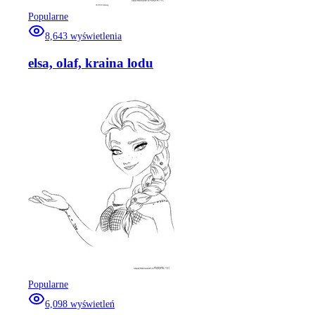
Popularne
8,643
wyświetlenia
elsa, olaf, kraina lodu
Popularne
6,098
wyświetleń