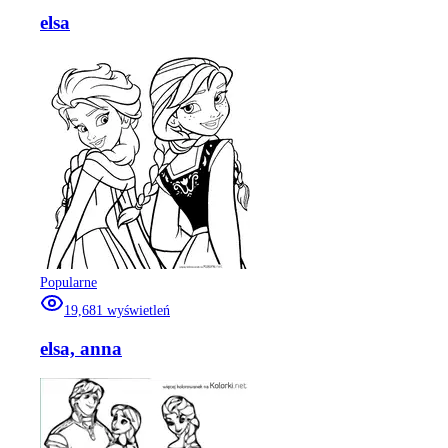
elsa
Popularne
19,681
wyświetleń
elsa, anna