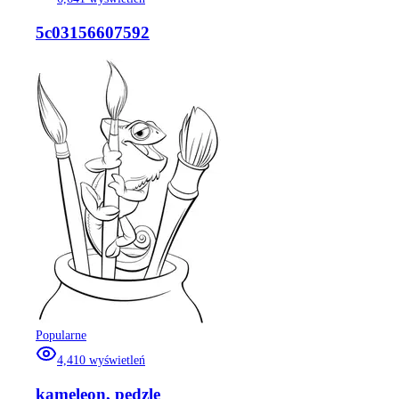
5c03156607592
Popularne
4,410
wyświetleń
kameleon, pędzle