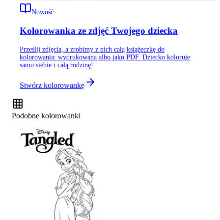
Nowość
Kolorowanka ze zdjęć Twojego dziecka
Prześlij zdjęcia, a zrobimy z nich całą książeczkę do
kolorowania: wydrukowaną albo jako PDF. Dziecko koloruje
samo siebie i całą rodzinę!
Stwórz kolorowankę
Podobne kolorowanki