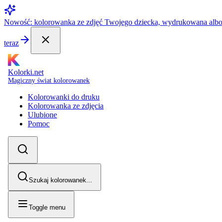
Nowość: kolorowanka ze zdjęć Twojego dziecka, wydrukowana alb
teraz
Kolorki.net
Magiczny świat kolorowanek
Kolorowanki do druku
Kolorowanka ze zdjęcia
Ulubione
Pomoc
Szukaj kolorowanek...
Toggle menu