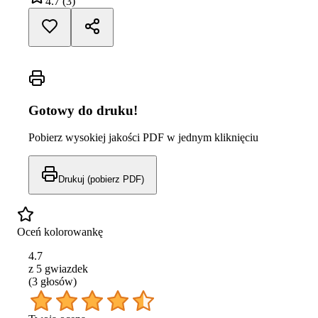
4.7
(
3
)
Gotowy do druku!
Pobierz wysokiej jakości PDF w jednym kliknięciu
Drukuj (pobierz PDF)
Oceń kolorowankę
4.7
z 5 gwiazdek
(
3
głos
ów
)