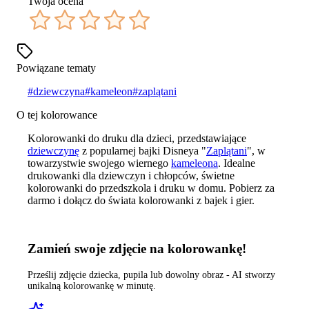
Twoja ocena
Powiązane tematy
#
dziewczyna
#
kameleon
#
zaplątani
O tej kolorowance
Kolorowanki do druku dla dzieci, przedstawiające
dziewczynę
z popularnej bajki Disneya "
Zaplątani
", w
towarzystwie swojego wiernego
kameleona
. Idealne
drukowanki dla dziewczyn i chłopców, świetne
kolorowanki do przedszkola i druku w domu. Pobierz za
darmo i dołącz do świata kolorowanki z bajek i gier.
Zamień swoje zdjęcie na kolorowankę!
Prześlij zdjęcie dziecka, pupila lub dowolny obraz - AI stworzy
unikalną kolorowankę w minutę.