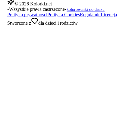
©
2026
Kolorki.net
•
Wszystkie prawa zastrzeżone
•
kolorowanki do druku
Polityka prywatności
Polityka Cookies
Regulamin
Licencja
Stworzone z
dla dzieci i rodziców