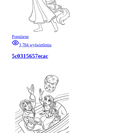
Popularne
3,784
wyświetlenia
5c0315657ecac