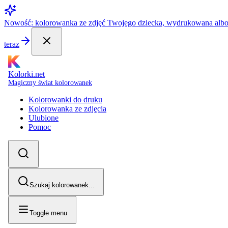
Nowość: kolorowanka ze zdjęć Twojego dziecka, wydrukowana alb
teraz
Kolorki.net
Magiczny świat kolorowanek
Kolorowanki do druku
Kolorowanka ze zdjęcia
Ulubione
Pomoc
Szukaj kolorowanek...
Toggle menu