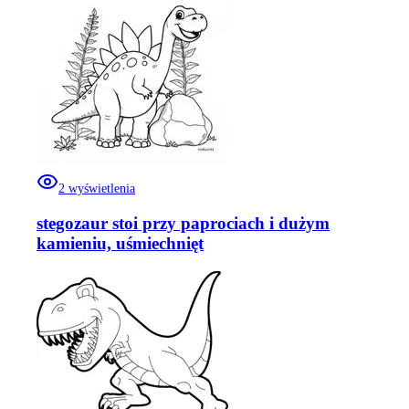
2
wyświetlenia
stegozaur stoi przy paprociach i dużym
kamieniu, uśmiechnięt