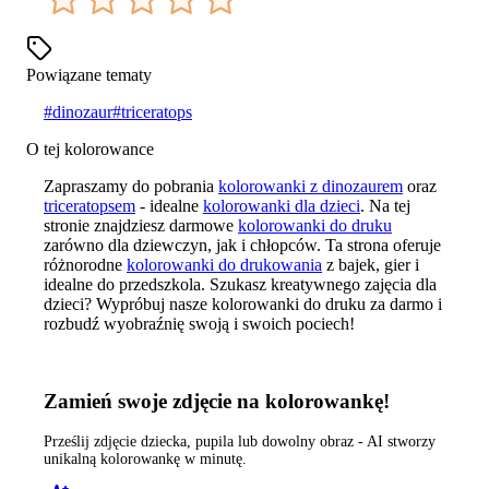
Powiązane tematy
#
dinozaur
#
triceratops
O tej kolorowance
Zapraszamy do pobrania
kolorowanki z dinozaurem
oraz
triceratopsem
- idealne
kolorowanki dla dzieci
. Na tej
stronie znajdziesz darmowe
kolorowanki do druku
zarówno dla dziewczyn, jak i chłopców. Ta strona oferuje
różnorodne
kolorowanki do drukowania
z bajek, gier i
idealne do przedszkola. Szukasz kreatywnego zajęcia dla
dzieci? Wypróbuj nasze kolorowanki do druku za darmo i
rozbudź wyobraźnię swoją i swoich pociech!
Zamień swoje zdjęcie na kolorowankę!
Prześlij zdjęcie dziecka, pupila lub dowolny obraz - AI stworzy
unikalną kolorowankę w minutę.