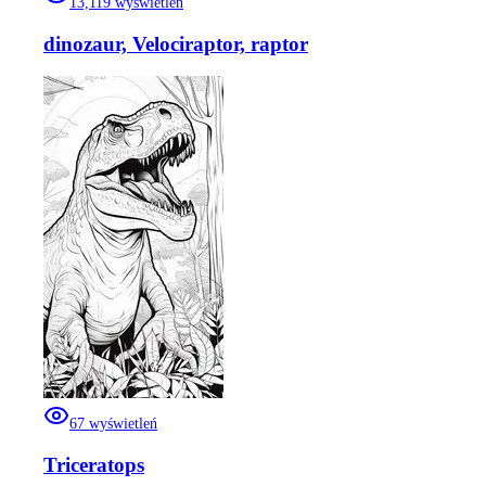
13,119
wyświetleń
dinozaur, Velociraptor, raptor
67
wyświetleń
Triceratops