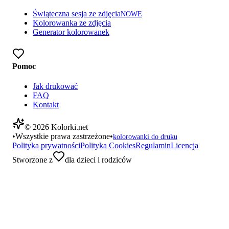
Świąteczna sesja ze zdjęcia
NOWE
Kolorowanka ze zdjęcia
Generator kolorowanek
Pomoc
Jak drukować
FAQ
Kontakt
©
2026
Kolorki.net
•
Wszystkie prawa zastrzeżone
•
kolorowanki do druku
Polityka prywatności
Polityka Cookies
Regulamin
Licencja
Stworzone z
dla dzieci i rodziców