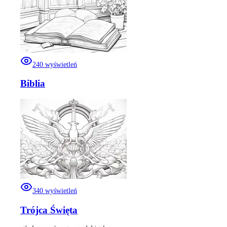
240
wyświetleń
Biblia
340
wyświetleń
Trójca Święta