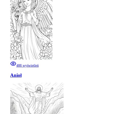
488
wyświetleń
Anioł