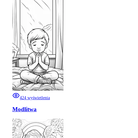
424
wyświetlenia
Modlitwa