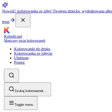
Nowość: kolorowanka ze zdjęć Twojego dziecka, wydrukowana alb
teraz
Kolorki.net
Magiczny świat kolorowanek
Kolorowanki do druku
Kolorowanka ze zdjęcia
Ulubione
Pomoc
Szukaj kolorowanek...
Toggle menu