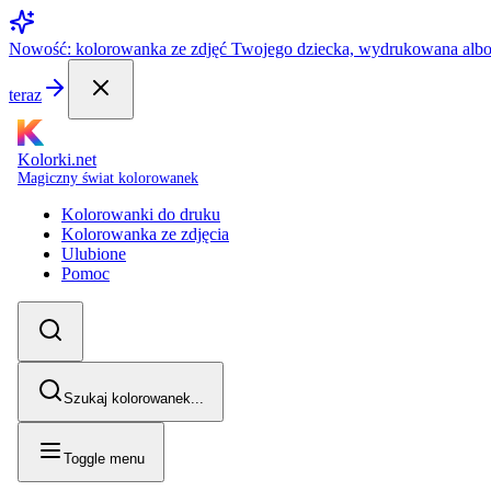
Nowość: kolorowanka ze zdjęć Twojego dziecka, wydrukowana alb
teraz
Kolorki.net
Magiczny świat kolorowanek
Kolorowanki do druku
Kolorowanka ze zdjęcia
Ulubione
Pomoc
Szukaj kolorowanek...
Toggle menu