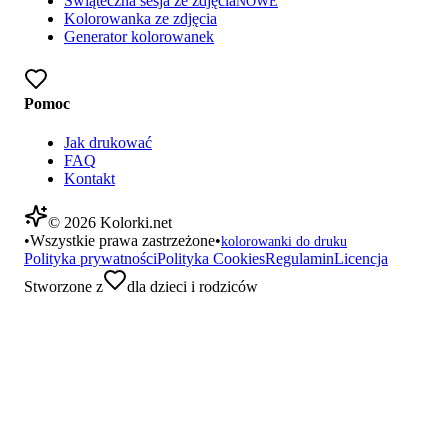
Świąteczna sesja ze zdjęcia
NOWE
Kolorowanka ze zdjęcia
Generator kolorowanek
Pomoc
Jak drukować
FAQ
Kontakt
©
2026
Kolorki.net
•
Wszystkie prawa zastrzeżone
•
kolorowanki do druku
Polityka prywatności
Polityka Cookies
Regulamin
Licencja
Stworzone z
dla dzieci i rodziców