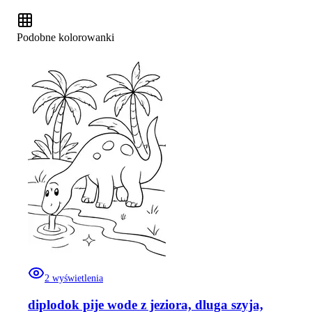
Podobne kolorowanki
2
wyświetlenia
diplodok pije wode z jeziora, dluga szyja,