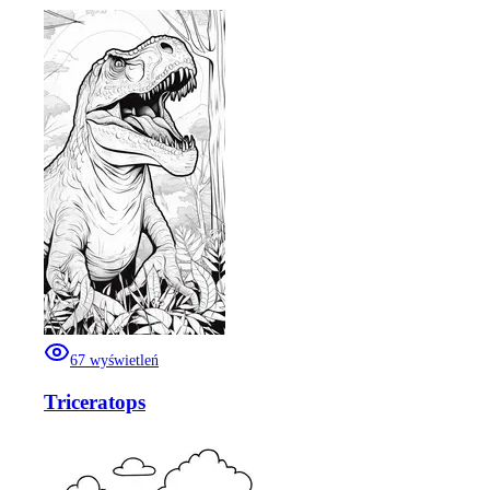
67
wyświetleń
Triceratops