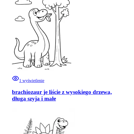
1
wyświetlenie
brachiozaur je liście z wysokiego drzewa,
długa szyja i małe