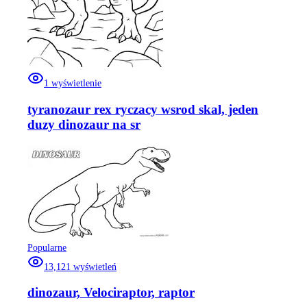
1
wyświetlenie
tyranozaur rex ryczacy wsrod skal, jeden
duzy dinozaur na sr
Popularne
13,121
wyświetleń
dinozaur, Velociraptor, raptor